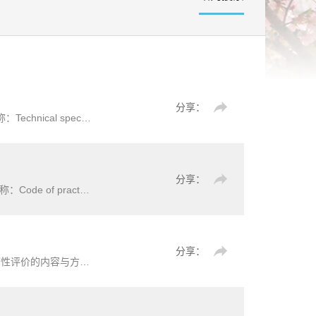
分享：
《水电工程边坡安全监测技术规范》（DL/T5796-2019）【全文附高清无水印PDF+可编辑Word版下载】英文名称：Technical specification for hydropower slope safety monitoring标准简介：为规范水电工程边坡安全监测设计、监测
分享：
cture project标准简介：为规范水文
分享：
《古村落韧性评价及防灾减灾技术导则》（T/NAIC006-2025）【高清无水印PDF版下载】本文件规定了古村落韧性评价的内容与方法、防灾减灾规划布局、防灾
设施
、建筑防灾、监测
】