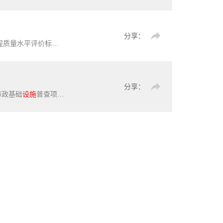
分享：
《广州市建设工程质量水平评价标准》（T/GZSCIA004-2025）【高清无水印PDF版下载】本文件确立了建设工程质量水平评价标准的评价原则、评价类别、等级及规模要求、评价通用要求、评价指标和内容等相关要求。本文件适用于本市行政区域内建设工程质量水平评价活动。本文件所称建设工程，包括房屋建筑工程、市政基础
分享：
市政基础
设施
普查项目中监理工作的基本规定、项目监理部及工作要求、项目准备监理、项目进度与安全管理监理、项目质量监理、项目工作量确认与成果资料监理、监理工作总结与监理资料整理等。本文件适用于地下市政基础