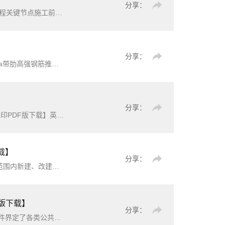
分享：
《地下工程关键节点施工前条件验收标准》（T/SDCEAS10069-2025）【高清无水印PDF版下载】为规范地下工程关键节点施工前条件验收工作，强化地下工程施工现场质量安全预控管理，有效预防质量安全事故的发生，制定本标准。本标准适用于地下建筑、地下交通
分享：
《630MPa带肋高强钢筋混凝土结构技术规程》（T/JSTJXH69-2025）【高清无水印PDF版下载】为规范630MPa带肋高强钢筋推广应用，做到安全、适用、经济，确保质量，制定本规程。本规程适用于配置630MPa带肋高强钢筋的混凝土结构的房屋建筑与市政基础
分享：
ion facilities Internet of
下载】
分享：
的房屋建筑工程及市政基础
设施
工
d版下载】
分享：
《公共信息图形符号第8部分：行为指示符号》（GB/T10001.8-2023）【高清无水印PDF版+Word版下载】本文件界定了各类公共场所中用于指示人们行为的公共信息图形符号(以下简称“图形符号”),给出了图形符号的含义及说明，并规定了图形符号的应用要求。本文件适用于旅游休闲、客运货运、运动健身、购物、医疗保健、办公