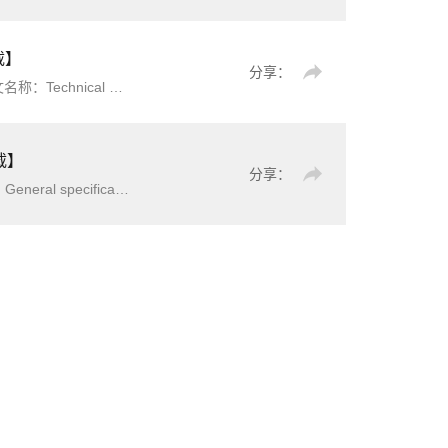
载】
分享：
pment简介：本文件规定了电力系统继电保护和安全
载】
分享：
 equipment简介：本标准规定了继电保护和安全