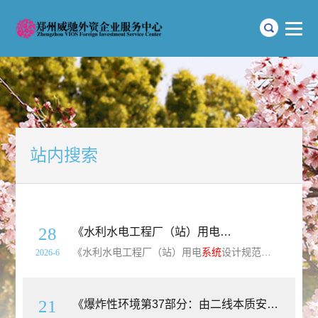
站内搜索
28
《水利水电工程厂（站）用电
系统
设计规范》（SL
《水利水电工程厂（站）用电
系统
设计规范》（SL/T485-2025）【全文附高清无水印PDF+可编辑Word版下载】英文标准名称：Design specification for service power system of water resources and hydropower projects标准简介：为规
2026-6
21
《爆炸性环境第37部分：由二线本质安全以太网概念（2-WISE）保护的设备》（GB/Z3836.37-2025）【全文附高清无水印PDF+Word版下载】