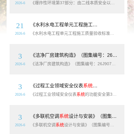
《爆炸性环境第37部分：由二线本质安全以太网概念（2-WISE）保护的设备》（GB/Z3836.37-2025）【全文附高清无水印PDF+可编辑Word版下载】英文标准名称：Explosive atmospheres-Part 37：Equipment protection by 2-wire intrinsicall
2026-6
21
《水利水电工程单元工程施工质量验收标准第6部分：水轮发电机组及辅助设备
《水利水电工程单元工程施工质量验收标准第6部分：水轮发电机组及辅助设备
2026-6
3
《洁净厂房建筑构造》（图集编号：26J907）【高清无水印PDF版下载】
《洁净厂房建筑构造》（图集编号：26J907）【高清无水印PDF版下载】26J907《洁净厂房建筑构造》为国家建筑标准设计修编图集，替代原08J907《洁净厂房建筑构造》。本图集适用于新建、改建、扩建的电子、精密机械加工、医药、食品等工业洁净厂房工程设计与施工，为洁净厂房建设提供安全、可靠、统一的技术依据。 图集
2026-6
3
《过程工业领域安全仪表
系统
的功能安全第3部分：
《过程工业领域安全仪表
系统
的功能安全第3部分：确定要求的安全完整性等级的指南》（GB/T21109.3-2026）【高清无水印PDF版下载】本文件给出了以下相关信息：风险的基本概念以及风险与安全完整性的关系(见A.4);可容忍风险的确定(见附录K);确定安全仪表功能(SIF)的安全完整性等级(SIL)的不同方法(见附录
2026-6
3
《多联机空调
系统
设计与安装》（图集编号：26K506）【高清无水印PDF版下载】
《多联机空调
系统
设计与安装》（图集编号：26K506）【高清无水印PDF版下载】本图集适用于新建、改建、扩建的工业与民用建筑工程中多联机空调
2026-6