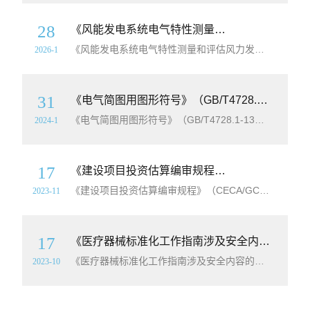
28
《风能发电系统电气特性测量和评估风力发电机组谐波模型及应用》（GB/Z44528-2024）【全文附高清无水印PDF版下载】
《风能发电系统电气特性测量和评估风力发电机组谐波模型及应用》（GB/Z44528-2024）【高清无水印PDF版下载】本文件为风力发电机组谐波模型的应用、结构和推荐要求提供指导原则。本文件中的谐波模型用于表征不同类型风力发电机组与所接入电网相互作用下的谐波发射特性。本文件为风力发电机组谐波模型及应用提供技术指南,详细规
2026-1
31
《电气简图用图形符号》（GB/T4728.1-13）【全套13本打包下载】【高清PDF版+word版】
《电气简图用图形符号》（GB/T4728.1-13）【全套13本打包下载】【高清无水印PDF版+可编辑DOC/word版】英文标准名称：Graphical symbols for electrical diagrams简介：图形符号的
2024-1
17
《建设项目投资估算编审规程》（CECA/GC1-2015）【全文附高清无水印PDF+DOC/Word版下载】
《建设项目投资估算编审规程》（CECA/GC1-2015）【全文附高清无水印PDF+DOC/Word版下载】简介：为规范建设项目投资估算文件的编制，提高项目决策阶段建设项目投资估算报告的成果质量，制定本规程。本规程适用于新建、扩建、改建等建设项目的投资估算编制与审查(评审)。投资估算是进行建设项目技术经济评价和投资决策
2023-11
17
《医疗器械标准化工作指南涉及安全内容的标准制定》（YY/T1473-2023）【全文附高清无水印PDF+DOC/Word版下载】
《医疗器械标准化工作指南涉及安全内容的标准制定》（YY/T1473-2023）【全文附高清无水印PDF+DOC/Word版下载】英文名称：Guide for standardization for medical devices-In clusion of safety aspects in the developme
2023-10