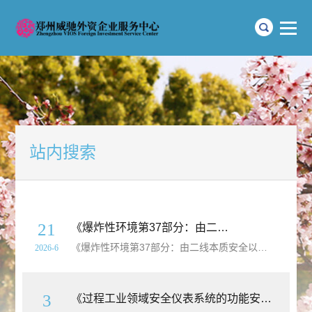
站内搜索
21
《爆炸性环境第37部分：由二线本质安全以太网
《爆炸性环境第37部分：由二线本质安全以太网
概念
（2
2026-6
3
《过程工业领域安全仪表系统的功能安全第3部分：确定要求的安全完整性等级的指南》（GB/T21109.3-2026）【高清无水印PDF版下载】