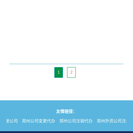
1
2
友情链接：
理注册公司
郑州公司变更代办
郑州公司注销代办
郑州外资公司注册