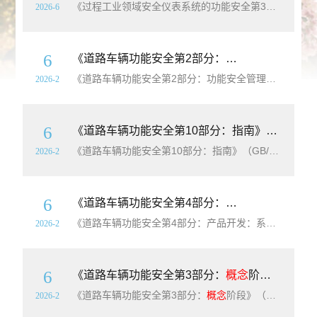
《过程工业领域安全仪表系统的功能安全第3部分：确定要求的安全完整性等级的指南》（GB/T21109.3-2026）【高清无水印PDF版下载】本文件给出了以下相关信息：风险的基本
2026-6
6
《道路车辆功能安全第2部分：功能安全管理》（GB/T34590.2-2022）【高清无水印PDF版下载】
《道路车辆功能安全第2部分：功能安全管理》（GB/T34590.2-2022）【高清无水印PDF版下载】本文件规定了应用于汽车领域的功能安全管理的要求,包括:———独立于项目的关于所涉及组织的要求(整体安全管理);———项目特定的在安全生命周期内关于管理活动的要求,例如在
2026-2
6
《道路车辆功能安全第10部分：指南》（GB/T34590.10-2022）【高清无水印PDF版下载】
《道路车辆功能安全第10部分：指南》（GB/T34590.10-2022）【高清无水印PDF版下载】本文件提供了GB/T34590的概览,也给出了额外的解释,目的是增强对本文件其他部分的理解。本文件只具有资料性特性,描述了GB/T34590的一般
2026-2
6
《道路车辆功能安全第4部分：产品开发：系统层面》（GB/T34590.4-2022）【高清无水印PDF版下载】
《道路车辆功能安全第4部分：产品开发：系统层面》（GB/T34590.4-2022）【高清无水印PDF版下载】本文件规定了车辆在系统层面产品开发的要求,包括：———启动系统层面产品开发总则;———技术安全要求的定义;———技术安全
2026-2
6
《道路车辆功能安全第3部分：
概念
阶段》（GB/T34590.3-2022）【高清无水印PDF版下载】
《道路车辆功能安全第3部分：
概念
阶段》（GB/T34590.3-2022）【高清无水印PDF版下载】本文件规定了车辆在
2026-2