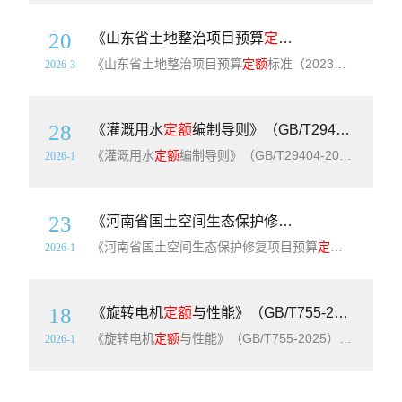
20
《山东省土地整治项目预算
定额
标准（2023年
《山东省土地整治项目预算
定额
标准（2023年版）》【全文附高清无水印PDF版+可编辑word版下载】简介：为进一步加强我省土地整治项目预算管理，提升土地整治项目预算编制规范化水平，更好地助力乡村振兴，根据国家和省有关规定，结合我省实际，省自然资源厅对2014年12月印发的《山东省土地开发整理项目预算
2026-3
28
《灌溉用水
定额
编制导则》（GB/T29404-2025）【高清无水印PDF版下载】
《灌溉用水
定额
编制导则》（GB/T29404-2025）【高清无水印PDF版下载】本文件规定了灌溉用水
2026-1
23
《河南省国土空间生态保护修复项目预算
定额
标
《河南省国土空间生态保护修复项目预算
定额
标准》（豫
2026-1
18
《旋转电机
定额
与性能》（GB/T755-2025）【高清无水印PDF版下载】
《旋转电机
定额
与性能》（GB/T755-2025）【高清无水印PDF版下载】本文件适用于除IEC60349系列标准所涵盖的轨道机车车辆和公路车辆用旋转电机以外的所有旋转电机。本文件范围内的电机也能符合其他国家标准和IEC标准中经取代、修改或补充的要求,例如IEC60079和IEC60092。
2026-1