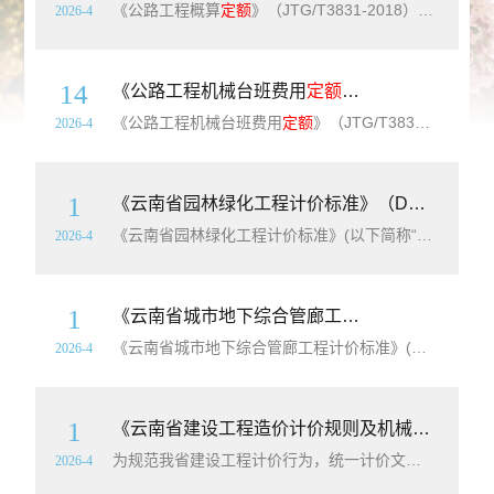
《公路工程概算
定额
》（JTG/T3831-2018）【上下册全】【全文附高清无水印PDF版下载】标准简介：《公路工程概算
2026-4
14
《公路工程机械台班费用
定额
》（JTG/T3833
《公路工程机械台班费用
定额
》（JTG/T3833-2018）【全文附高清无水印PDF+可编辑Word版下载】标准简介：本
2026-4
1
《云南省园林绿化工程计价标准》（DBJ53/T-60-2020）【高清无水印PDF版下载】
《云南省园林绿化工程计价标准》(以下简称“本标准”)包括绿化工程，园路、园桥工程，园林景观工程，屋面工程，喷泉及喷灌工程，边坡绿化生态修复工程，措施项目，共7章。本标准以国家和有关部门发布的国家现行设计规范、施工验收规范、技术操作规程、质量评定标准、产品标准和安全操作规程、绿色施工现场文明安全施工及环境保护要求、现行工
2026-4
1
《云南省城市地下综合管廊工程计价标准》（DBJ53/T-111-2020）【高清无水印PDF版下载】
《云南省城市地下综合管廊工程计价标准》(以下简称本标准)共两部分，第一部分建筑工程，第二部分安装工程。本标准以国家和有关部门发布的国家现行设计规范、施工验收规范、技术操作规程、质量评定标准、产品标准和安全操作规程、绿色施工现场文明安全施工及环境保护要求、现行工程量清单计价规范、计算规范、住建部《城市地下综合管廊工程消耗
2026-4
1
《云南省建设工程造价计价规则及机械仪器仪表台班费用
为规范我省建设工程计价行为，统一计价文件的编制原则及计价方法，促进工程造价管理规范化，根据《中华人民共和国建筑法》《中华人民共和国民法典》《中华人民共和国招标投标法》《云南省建设工程造价管理条例》《建设工程工程量清单计价规范》《建筑工程施工发包与承包计价管理办法》等法律、法规及规章，并按照“政府宏观调控、企业自主报价、
2026-4