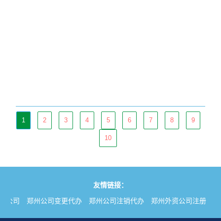
1
2
3
4
5
6
7
8
9
10
友情链接：
册公司
郑州公司变更代办
郑州公司注销代办
郑州外资公司注册
郑