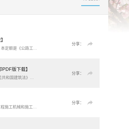
载】
分享：
标》(JTG/T3821-2018)《公路工程概算定额
水印PDF版下载】
分享：
为规范我省建设工程计价行为，统一计价文件的编制原则及计价方法，促进工程造价管理规范化，根据《中华人民共和国建筑法》《中华人民共和国民法典》《中华人民共和国招标投标法》《云南省建设工程造价管理条例》《建设工程工程量清单计价规范》《建筑工程施工发包与承包计价管理办法》等法律、法规及规章，并按照“政府宏观调控、企业自主报价、
分享：
器仪表的名称、电算代号、
台班费用
组成及基期价格