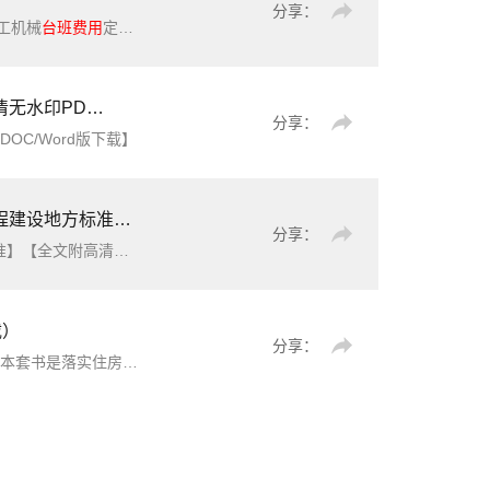
分享：
工机械
台班费用
定额（2018年版）》是以建设部2015年颁发的《建设工程施工机械
C/Word版下载】
分享：
DOC/Word版下载】
附高清无水印PDF版下载】
分享：
高清无水印PDF版下载】
载）
分享：
《通用安装工程消耗量定额TY02-31-2015第五册：建筑智能化工程》（附高清完整PDF扫描版下载）内容简介：本套书是落实住房城乡建设部建标2014年142号文件，由住房城乡建设部组织有关单位修订了《房屋建筑与装饰工程消耗量定额》、《通用安装工程消耗量定额》、《市政工程消耗量定额》、《建设工程施工机械