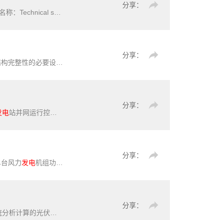
分享：
《水利水电工程机电设计技术规范》（SL/T511-2025）【全文附高清无水印PDF+可编辑Word版下载】英文标准名称：Technical specification for electro-mechanical design of water resources and hydropower projects标准简
分享：
整性的必要设计要求。其目的是在风力
发电
机组的预期寿命期间，
分享：
发电
站并网运行控制的基本要求、运行管理、功率预测、
发电
计划、功率
分享：
单台风力
发电
机组功率特性的测试方法，适用于所有类型和大小的并网型风力
分享：
系统分析计算的光伏
发电
系统建模基本技术要求，包括潮流计算模型、机电 暂