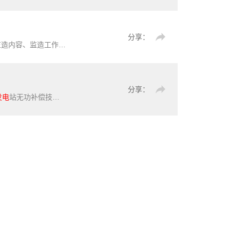
分享：
造工作模式和见证方式。本标准适用于陆上风力
发电
机组的
分享：
发电
站无功补偿技术的总体要求 ,无功容量及配置 、电压调节 、无功电压控制系统的要求 ,描述了对应的证实方法 。本文件适用于通过10kV以上电压等级并网的新建或改(扩) 建光伏