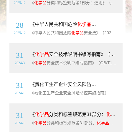
《
化学品
分类和标签规范第1部分：通则》（GB30000.1-2024）【全文附高清无水印PDF+可编辑Word版下载】英文标准名称：Specification for classification and labelling of chemicals—Part 1：General rules标准简介：本文件规定了与化学
2025-12
28
《中华人民共和国危险
化学品
安全法》（2025
《中华人民共和国危险
化学品
安全法》（2025年版）【全文附单行本高清无水印PDF版+word版下载】《中华人民共和国危险
2025-12
31
《
化学品
安全技术说明书编写指南》（GB/T17519-2013）【全文附高清无水印PDF+Word版下载】
《
化学品
安全技术说明书编写指南》（GB/T17519-2013）【全文附高清无水印PDF+Word版下载】英文标准名称：Guidance on the compilation of safety data sheet for chemical products简介：本标准规定了SDS中16个部分内容的编写细则、SDS
2024-3
31
《氟化工生产企业安全风险防控实施指南》（T/SCSWXHXPXH06-2023）【全文附高清PDF+Word版下载】
《氟化工生产企业安全风险防控实施指南》（T/SCSWXHXPXH06-2023）【全文附高清PDF+Word版下载】简介：本文件规定了四川省氟化工生产企业安全风险防控的适用范围、安全基本要求、重点生产单元工艺及主要安全控制措施、主要设备安全、自动控制、电气安全、消防、安全管理要求、应急管理、重大危险源安全技术要求等内容
2024-1
31
《
化学品
分类和标签规范第31部分：
化学品
作业场
《
化学品
分类和标签规范第31部分：
化学品
作业场所警示性标志
2024-1