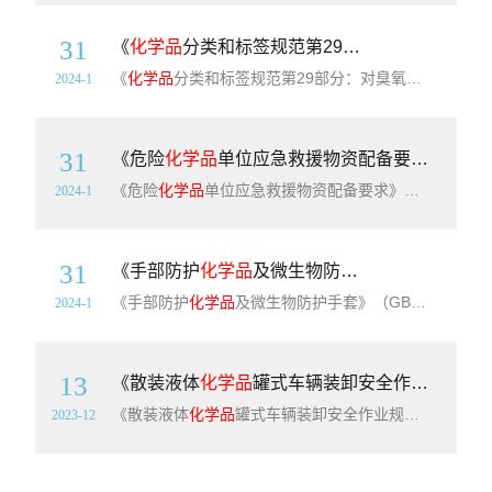
31
《
化学品
分类和标签规范第29部分：对臭氧层的危害》（GB30000.29-2013）【全文附高清PDF+Word版下载】
《
化学品
分类和标签规范第29部分：对臭氧层的危害》（GB30000.29-2013）【全文附高清PDF+Word版下载】英文标准名称：Rules for classification and labelling of chemicals - Part 29： Hazardous to the ozone layer简介
2024-1
31
《危险
化学品
单位应急救援物资配备要求》（GB30077-2023）【全文附高清无水印PDF版+word版下载】
《危险
化学品
单位应急救援物资配备要求》（GB30077-2023）【全文附高清无水印PDF版+可编辑word版下载】英文标准名称：Requirements on emergency rescue materials equipment for hazardous chemical enterprises简介：本文件规定
2024-1
31
《手部防护
化学品
及微生物防护手套》（GB28881-2023）【2023年修订版】【全文附高清无水印PDF+Word版下载】
《手部防护
化学品
及微生物防护手套》（GB28881-2023）【全文附高清无水印PDF+可编辑Word版下载】英文标准名称：Hand protection-Protective gloves against chemicals and micro-organisms简介：本文件界定了
2024-1
13
《散装液体
化学品
罐式车辆装卸安全作业规范》（T/CFLP0026-2020）【全文附PDF版下载】
《散装液体
化学品
罐式车辆装卸安全作业规范》（T/CFLP0026-2020）【全文附PDF版下载】英文名称：Safety operation specification for tank truck s loading and unloading bulk liquid chemicals简介：本标准规定了散装液体化学
2023-12