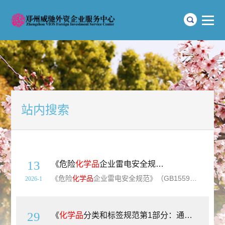
站内搜索
13
《危险
化学品
企业雷电安全规范》（GB15599-2025）【全文附高清无水印PDF+Word版下载】
《危险
化学品
企业雷电安全规范》（GB15599-2025）【全文附高清无水印PDF+可编辑Word版下载】英文标准名称：Lightning safety specification for hazardous chemical enterprises标准简介：本文件规定了危险
2026-1
29
《
化学品
分类和标签规范第1部分：通则》（GB30000.1-2024）【全文附高清无水印PDF+Word版下载】