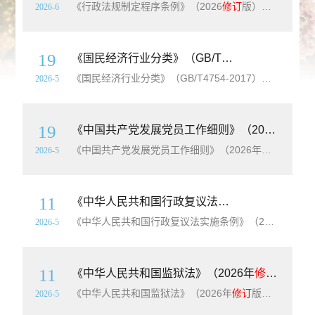
《行政法规制定程序条例》（2026
修订
版）【全文附单行本高清PDF版+word版下载】（2001年11月16日中华人民共和国国务院令第321号公布 根据2017年12月22日《国务院关于修改〈行政法规制定程序条例〉的决定》
2026-6
19
《国民经济行业分类》（GB/T4754-2017）（2019年
《国民经济行业分类》（GB/T4754-2017）（2019年
修
2026-5
19
《中国共产党发展党员工作细则》（2026年
修订
《中国共产党发展党员工作细则》（2026年
修订
版全文
2026-5
11
《中华人民共和国行政复议法实施条例》（2026年
《中华人民共和国行政复议法实施条例》（2026年
修订
2026-5
11
《中华人民共和国监狱法》（2026年
修订
版全文
《中华人民共和国监狱法》（2026年
修订
版全文）【附单行本高清无水印PDF版+word版下载】（1994年12月29日第八届全国人民代表大会常务委员会第十一次会议通过 根据2012年10月26日第十一届全国人民代表大会常务委员会第二十九次会议《关于修改〈中华人民共和国监狱法〉的决定》修正 2026年4月30日第十四届全
2026-5