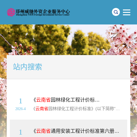
站内搜索
1
《
云南省
园林绿化工程计价标准》（DBJ53/T-60-2020）【高清无水印PDF版下载】
《
云南省
园林绿化工程计价标准》(以下简称“本标准”)包括绿化工程，园路、园桥工程，园林景观工程，屋面工程，喷泉及喷灌工程，边坡绿化生态修复工程，措施项目，共7章。本标准以国家和有关部门发布的国家现行设计规范、施工验收规范、技术操作规程、质量评定标准、产品标准和安全操作规程、绿色施工现场文明安全施工及环境保护要求、现行工
2026-4
1
《
云南省
通用安装工程计价标准第六册：自动化控制仪表安装工程》（DBJ53/T-63-2020）【高清无水印PDF版下载】