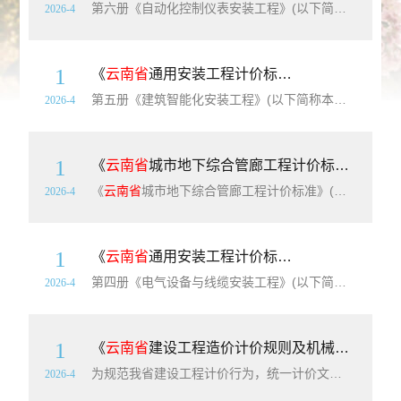
第六册《自动化控制仪表安装工程》(以下简称本册标准)适用于工业自动化仪表，不适用于建筑智能化。内容包括过程检测仪表，过程控制仪表，机械量监控装置，过程分析及环境监测装置，安全、视频及控制系统，工业计算机安装与试验，仪表管路敷设、伴热及脱脂，自动化线路、通信设备，仪表附件安装制作，仪表盘、箱、柜、附件安装与制作等工程。
2026-4
1
《
云南省
通用安装工程计价标准第五册：建筑智能化安装工程》（DBJ53/T-63-2020）【高清无水印PDF版下载】
第五册《建筑智能化安装工程》(以下简称本册标准)适用于智能大厦、智能小区项目中智能化系统安装调试工程。
2026-4
1
《
云南省
城市地下综合管廊工程计价标准》（DBJ53/T-111-2020）【高清无水印PDF版下载】
《
云南省
城市地下综合管廊工程计价标准》(以下简称本标准)共两部分，第一部分建筑工程，第二部分安装工程。本标准以国家和有关部门发布的国家现行设计规范、施工验收规范、技术操作规程、质量评定标准、产品标准和安全操作规程、绿色施工现场文明安全施工及环境保护要求、现行工程量清单计价规范、计算规范、住建部《城市地下综合管廊工程消耗
2026-4
1
《
云南省
通用安装工程计价标准第四册：电气设备与电缆安装工程》（DBJ53/T-63-2020）【高清无水印PDF版下载】
第四册《电气设备与线缆安装工程》(以下简称本册标准)适用于工业与民用电压等级小于或等于10kV变配电设备及线路安装、车间动力电气设备及电气照明器具、防雷及接地装置安装、配管配线、电气调整试验等安装工程。内容包括:变压器、配电装置、母线、绝缘子、配电控制与保护及直流装置、蓄电池、发电机与电动机检查接线、金属构件、穿墙套板
2026-4
1
《
云南省
建设工程造价计价规则及机械仪器仪表台班费用定额》（DBJ53/T-58-2020）【高清无水印PDF版下载】
为规范我省建设工程计价行为，统一计价文件的编制原则及计价方法，促进工程造价管理规范化，根据《中华人民共和国建筑法》《中华人民共和国民法典》《中华人民共和国招标投标法》《
2026-4