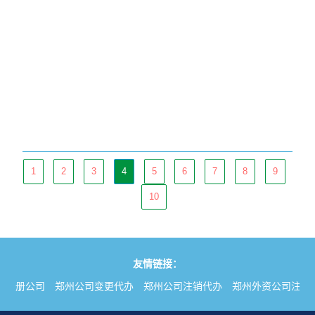
1
2
3
4
5
6
7
8
9
10
友情链接：
理注册公司
郑州公司变更代办
郑州公司注销代办
郑州外资公司注册