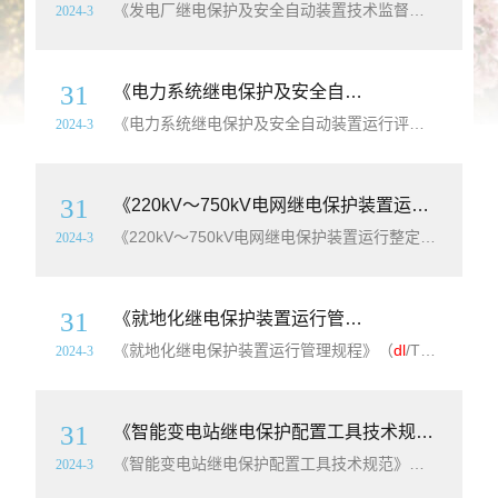
《发电厂继电保护及安全自动装置技术监督导则》（
dl
/
2024-3
31
《电力系统继电保护及安全自动装置运行评价规程》（
《电力系统继电保护及安全自动装置运行评价规程》（
d
2024-3
31
《220kV～750kV电网继电保护装置运行整定规程》（
《220kV～750kV电网继电保护装置运行整定规程》（
dl
2024-3
31
《就地化继电保护装置运行管理规程》（
dl
/T2
《就地化继电保护装置运行管理规程》（
dl
/T2416-2021）【全文附高清无水印PDF+可编辑Word版下载】英文名称：Operating management code for on-site protection equipment简介：本文件规定了就地化继电保护装置及其相关设备(以下简称就地化保护)在职责分工、
2024-3
31
《智能变电站继电保护配置工具技术规范》（GB/T34121-2017）【全文附高清无水印PDF+Word版下载】
《智能变电站继电保护配置工具技术规范》（GB/T34121-2017）【全文附高清无水印PDF+可编辑Word版下载】英文名称：Technical specification for relay protection configuration tool in smart substation简介：本标准规定了应用
2024-3