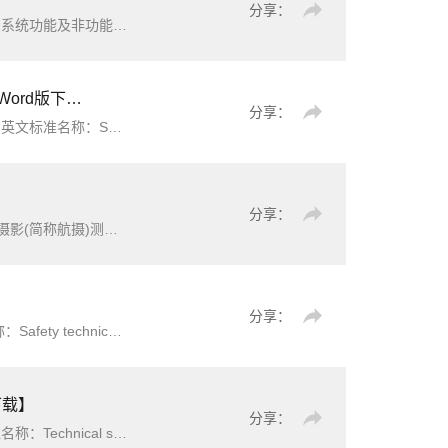
分享：
试机构及相关人员。本标准不涉及信息系统安全性测试要求，安全性测
rd版下载】
分享：
 electric power civil engineer
分享：
《低空数字航空摄影测量外业规范》（CH/T3004-2021）【高清无水印PDF版下载】本文件规定了低空数字航空摄影(简称航摄)测量外业工作的准备工作、像片控制点的选点布设与测量、调绘、检查验收和上交成果的要求。本文件适用于采用无人飞行器低空数字航空摄影系统进行1:500、1:1000和1:2000比例尺数字正射影像图
分享：
《汽车车门把手安全技术要求》（GB48001-2026）【全文附高清无水印PDF+可编辑Word版下载】英文标准名称：Safety technical requirements for automotive door han
dl
e标准简介
下载】
分享：
h简介：本文件规定了电力工业以太网交换机的供电和环境要求、