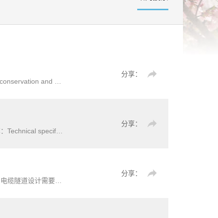
分享：
n and breeding-Elephant标准简介：本文件规定了非洲草原象(Loxodonta africana)、非洲森林象(Loxodonta cyclotis)
分享：
电工程边坡安全监测设计、监测设施施工、观测、监测资料整编与
分享：
计。电缆隧道设计应从实际出发，结合地区特点，积极采用新