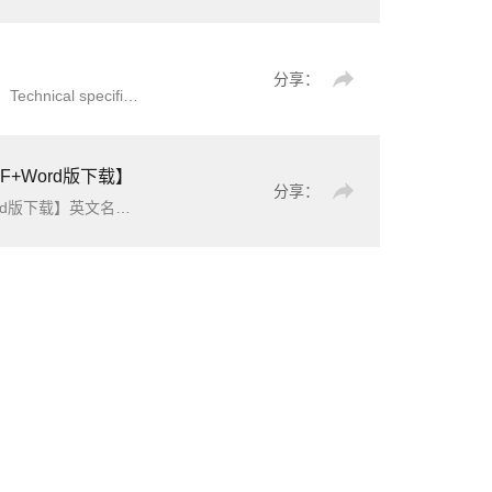
分享：
《闲置宅基地复垦技术规范》（NY/T4323-2023）【全文附高清无水印PDF+可编辑Word版下载】英文标准名称：Technical specification for reclamation of i
dl
e homestead标
DF+Word版下载】
分享：
ating management简介：本规程就电力系统交流100