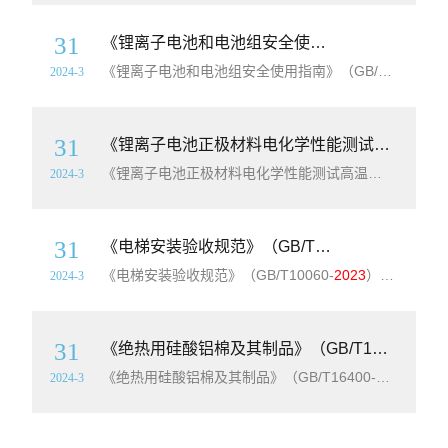
31
《锂离子电池和电池组安全使用指南》（GB/T42729-
《锂离子电池和电池组安全使用指南》（GB/T42729-
2
2024-3
31
《锂离子电池正极材料电化学性能测试高温性能测试方法》（GB/T43092-
《锂离子电池正极材料电化学性能测试高温性能测试方法》（GB/T43092-
2024-3
31
《电梯安装验收规范》（GB/T10060-
2023
）【全
《电梯安装验收规范》（GB/T10060-
2023
）【全文附高清无水印PDF+可编辑Word版下载】英文标准名称：Code for installation acceptance of electric lifts简介：本文件规定了电梯安装竣工后验收的条件、项目、要求和规则。本文件适用于额定速度不大于6.0m/s的曳引
2024-3
31
《绝热用硅酸铝棉及其制品》（GB/T16400-
202
《绝热用硅酸铝棉及其制品》（GB/T16400-
2023
）【全
2024-3