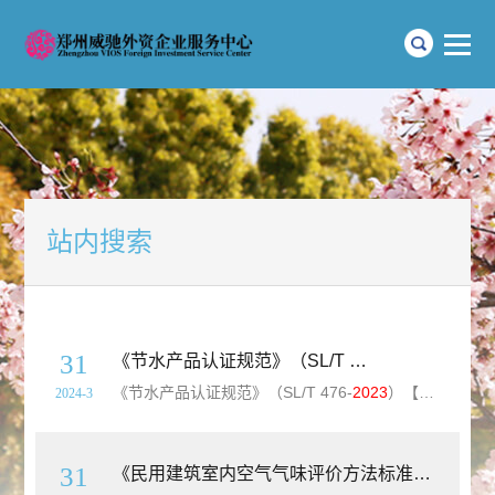
站内搜索
31
《节水产品认证规范》（SL/T 476-
2023
）【全文
《节水产品认证规范》（SL/T 476-
2023
）【全文附高清无水印PDF+可编辑Word版下载】标准外文名称：Specification for water.saving product certification简介：本标准规定了节水产品认证的总体要求、认证程序、认证证书和认证标志。本标准适用于在国家相关行政管理部
2024-3
31
《民用建筑室内空气气味评价方法标准》（T/CECS1357-