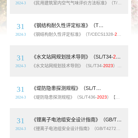
《民用建筑室内空气气味评价方法标准》（T/CECS1357-
2024-3
31
《钢结构耐久性评定标准》（T/CECS1328-
2023
《钢结构耐久性评定标准》（T/CECS1328-
2023
）【全文
2024-3
31
《水文站网规划技术导则》（SL/T34-
2023
）【全
《水文站网规划技术导则》（SL/T34-
2023
）【全文附高清无水印PDF+可编辑Word版下载】英文名称：Technical regulations for hydrologic network design简介：本标准规定了各类水文站网规划、布设与调整的技术要求。本标准适用于河流、湖泊、水库、人工河渠及其流域内(含
2024-3
31
《堤防隐患探测规程》（SL/T436-
2023
）【全文
《堤防隐患探测规程》（SL/T436-
2023
）【全文附高清无水印PDF+可编辑Word版下载】标准外文名称：Code for hidden danger detection of dike简介：为规范堤防隐患探测技术要求,保证探测成果质量和探测精度,制定本标准。本标准适用于堤防的隐患探测工作。探测方法与设备选择应符合
2024-3
31
《锂离子电池组安全设计指南》（GB/T42728-
20
《锂离子电池组安全设计指南》（GB/T42728-
2023
）【
2024-3