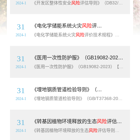
《开发区整体性安全
风险
评估导则》（DB32/T4586-2023）【江苏省地方标准】【全文附高清无水印PDF+DOC/Word版下载】英文标题：Directives for comprehensive safety risk assessment of the development zone简介：本文件规定了开发区整
2024-1
31
《电化学储能系统火灾
风险
评价技术规程》（DB35/T2145-2023）【福建省地方标准】【全文附高清PDF+Word版下载】
《电化学储能系统火灾
风险
评价技术规程》（DB35/T2145-2023）【福建省地方标准】【全文附高清无水印PDF+DOC/Word版下载】英文标题：Code for fire risk evaluation of electrochemical energy storage system简介：本文件规定了锂离子电池等
2024-1
31
《医用一次性防护服》（GB19082-2023）【全文附高清PDF+Word版下载】
《医用一次性防护服》（GB19082-2023）【全文附高清无水印PDF+DOC/Word版下载】英文标准名称：Disposable protective clothing for medical use简介：本文件规定了医用一次性防护服的要求、标志、使用说明、包装、运输和贮存等内容，描述了相应的试验方法。本文件适用于
2024-1
31
《埋地钢质管道检验导则》（GB/T37368-2019）【全文附高清PDF+Word版下载】
《埋地钢质管道检验导则》（GB/T37368-2019）【全文附高清无水印PDF+可编辑Word版下载】英文标准名称：Guideline for inspection of buried steel pipelines简介：本标准规定了在用埋地钢质管道检验的工作流程、数据收集、检验方案制定、检验实施、适用性评价、基于风
2024-1
31
《转基因植物环境释放的生态
风险
评估导则（试行）》（HJ1343-2023）【全文附高清无水印PDF版下载】
《转基因植物环境释放的生态
风险
评估导则（试行）》（HJ1343-2023）【全文附高清无水印PDF版下载】英文名称：Guidelines on the ecological risk assessment of genetically modified plants for environmental release
2024-1