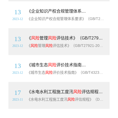
13
《企业知识产权合规管理体系要求》（GB/T29490-2023）【全文附高清PDF+Word版下载】
《企业知识产权合规管理体系要求》（GB/T29490-2023）【全文附高清PDF+Word版下载】英文标准名称：Enterprise intellectual property compliance management system-Requirements简介：本文件提供基于过程方法的知识产权管理模型，指导企业策
2023-12
13
《
风险
管理
风险
评估技术》（GB/T27921-2023）【全文附高清PDF+Word版下载】
《
风险
管理
风险
评估技术》（GB/T27921-2023）【全文附高清PDF+Word版下载】英文标准名称：Risk management-Risk assessment techniques简介：本文件为各种情况下
2023-12
13
《城市生态
风险
评价技术指南》（GB/T43236-2023）【全文附高清PDF+Word版下载】
《城市生态
风险
评价技术指南》（GB/T43236-2023）【全文附高清PDF+Word版下载】英文标准名称：Technical guideline for urban ecological risk evaluation简介：本文件提供了城市生态
2023-12
17
《水电水利工程施工度汛
风险
评估规程》（DL/T5307-2013）【全文附高清无水印PDF+DOC/Word版下载】
《水电水利工程施工度汛
风险
评估规程》（DL/T5307-2013）【全文附高清无水印PDF+DOC/Word版下载】英文名称：Risk assessment code for flood control on construction of hydropower and water resources project简
2023-11