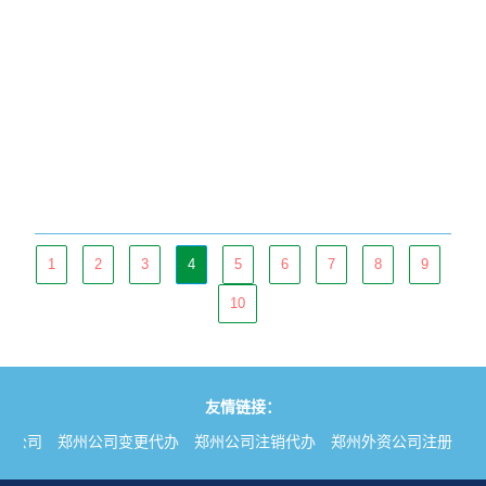
1
2
3
4
5
6
7
8
9
10
友情链接：
册公司
郑州公司变更代办
郑州公司注销代办
郑州外资公司注册
郑