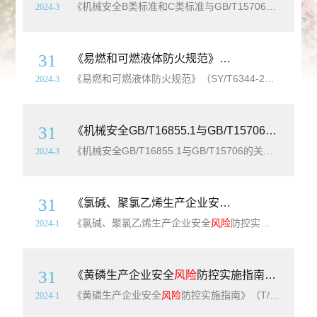
《机械安全B类标准和C类标准与GB/T15706的关系》（GB/T35080-2018）【全文附高清无水印PDF+可编辑Word版下载】英文名称： Safety of machinery.Relationship of type-B and type-C standards to GB/T 15706简介：本标准给出了
2024-3
31
《易燃和可燃液体防火规范》（SY/T6344-2017）【全文附高清无水印PDF+Word版下载】
《易燃和可燃液体防火规范》（SY/T6344-2017）【全文附高清无水印PDF+可编辑Word版下载】英文名称：Fire code for flammable and combustible liquids本标准规定了石油天然气工业易燃和可燃液体的分类、容器储存、管线系统、罐车装卸以及防火防爆
2024-3
31
《机械安全GB/T16855.1与GB/T15706的关系》（GB/T35081-2018）【全文附高清无水印PDF+Word版下载】
《机械安全GB/T16855.1与GB/T15706的关系》（GB/T35081-2018）【全文附高清无水印PDF+可编辑Word版下载】英文名称：Safety of machinery.Relationship of GB/T 16855.1 to GB/T 15706简介：本标准给出了用于减小伤害
2024-3
31
《氯碱、聚氯乙烯生产企业安全
风险
防控实施指南》
《氯碱、聚氯乙烯生产企业安全
风险
防控实施指南》（T/SCSWXHXPXH04-2023）【全文附高清无水印PDF+DOC/Word版下载】简介：本文件规定了四川省氯碱、聚氯乙烯企业安全
2024-1
31
《黄磷生产企业安全
风险
防控实施指南》（T/SCSWXHXPXH01-2023）【全文附高清PDF+Word版下载】
《黄磷生产企业安全
风险
防控实施指南》（T/SCSWXHXPXH01-2023）【全文附高清无水印PDF+DOC/Word版下载】简介：本文件规定了四川省黄磷生产企业安全
2024-1