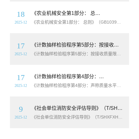
18
《农业机械安全第1部分： 总则》（GB10395.1-2025）【全文附高清无水印PDF+可编辑Word版下载】
《农业机械安全第1部分： 总则》（GB10395.1-2025）【全文附高清无水印PDF+可编辑Word版下载】英文标准名称：Agricultural machinery—Safety—Part 1: General requirements标准简介：本文件规定了自走式、悬挂式、半悬挂式和牵引式农业机械设计和制造的安全
2025-12
17
《计数抽样检验程序第5部分：按接收质量限（AQL）检索的逐批序贯抽样检验系统》（GB/T2828.5-2011）【高清无水印PDF版下载】
《计数抽样检验程序第5部分：按接收质量限（AQL）检索的逐批序贯抽样检验系统》（GB/T2828.5-2011）【高清无水印PDF版下载】《计数抽样检验程序第5部分：按接收质量限（AQL）检索的逐批序贯抽样检验系统》（GB/T2828.5-2011）【高清无水印PDF版下载】本部分中的序贯抽样检验计划是GB/T2828
2025-12
17
《计数抽样检验程序第4部分：声称质量水平的评定程序》（GB/T2828.4-2008）【高清无水印PDF版下载】
《计数抽样检验程序第4部分：声称质量水平的评定程序》（GB/T2828.4-2008）【高清无水印PDF版下载】《计数抽样检验程序第4部分：声称质量水平的评定程序》（GB/T2828.4-2008）【高清无水印PDF版下载】GB/T2828的本部分所规定的抽样方案和评定程序，用于评定某一总体（批或过程等）的质量水平是否
2025-12
9
《社会单位消防安全评估导则》（T/SHXFXH004-2019）【全文附高清无水印PDF+Word版下载】
《社会单位消防安全评估导则》（T/SHXFXH004-2019）【全文附高清无水印PDF+可编辑Word版下载】英文标准名称：Guidelines for fire safety assessment of social units简介：本标准规定了社会单位消防安全评估的评估原则和对象、评估程序和方法、评估单元和内容、
2025-12