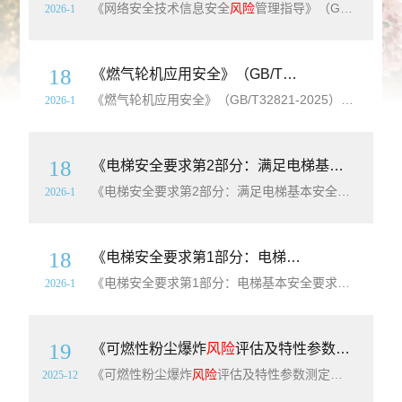
《网络安全技术信息安全
风险
管理指导》（GB/T31722-2025）【高清无水印PDF版下载】本文件提供了指导,以帮助组织:———满足GB/T22080-2025有关应对信息安全
2026-1
18
《燃气轮机应用安全》（GB/T32821-2025）【高清无水印PDF版下载】
《燃气轮机应用安全》（GB/T32821-2025）【高清无水印PDF版下载】本文件规定了使用液体或气体燃料、用于陆地和海上包括浮动平台的、各种类型的开式(简单、联合、回热、再热等)循环的航空派生型和工业型燃气轮机(以下简称“燃气轮机”),以及安全相关的控制、检测系统和必要的辅助设施的安全要求。本文件适用于燃气轮机的机
2026-1
18
《电梯安全要求第2部分：满足电梯基本安全要求的安全参数》（GB/T24803.2-2025）【高清无水印PDF版下载】
《电梯安全要求第2部分：满足电梯基本安全要求的安全参数》（GB/T24803.2-2025）【高清无水印PDF版下载】第2部分: 满足电梯基本安全要求的安全参数。 目的是通过规定在电梯上应用与实施的安全参数, 为符合基本安全要求提供了指导和准则, 以便消除基本安全要求中所述及的危险或降低基本安全要求中所述及的
2026-1
18
《电梯安全要求第1部分：电梯基本安全要求》（GB/T24803.1-2009）【高清无水印PDF版下载】
《电梯安全要求第1部分：电梯基本安全要求》（GB/T24803.1-2009）【高清无水印PDF版下载】GB/T24803的本部分———规定了电梯、 电梯部件和功能的电梯基本安全要求；———建立了一个系统并提供了方法以降低电梯使用或作业过程中可能产生的安全
2026-1
19
《可燃性粉尘爆炸
风险
评估及特性参数测定方法》（GB/T16425-2025）【全文附高清无水印PDF+Word版下载】
《可燃性粉尘爆炸
风险
评估及特性参数测定方法》（GB/T16425-2025）【全文附高清无水印PDF+可编辑Word版下载】英文标准名称：Risk assessment and characteristic parameter determination methods of combustible dust expl
2025-12