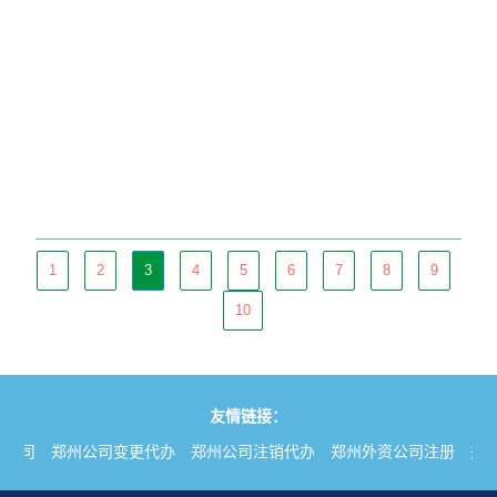
1
2
3
4
5
6
7
8
9
10
友情链接：
公司
郑州公司变更代办
郑州公司注销代办
郑州外资公司注册
郑州