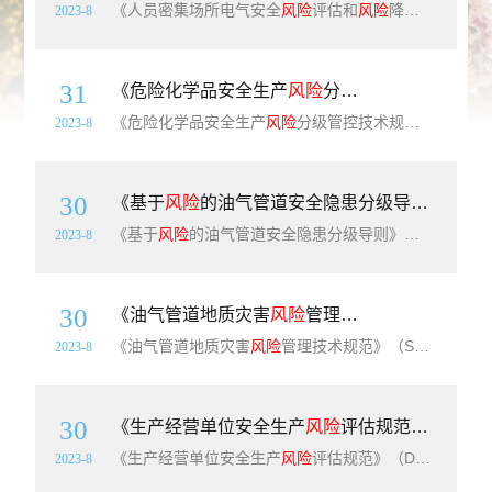
《人员密集场所电气安全
风险
评估和
风险
降低指南》（GB/T41091-2021）【全文附高清无水印PDF版下载】英文标准名称：Guidance for electrical safety risk assessment and risk reduction in assembly occupancies
2023-8
31
《危险化学品安全生产
风险
分级管控技术规范》（T/CIESC0008-2020）【全文附高清无水印PDF版下载】
《危险化学品安全生产
风险
分级管控技术规范》（T/CIESC0008-2020）【全文附高清无水印PDF版下载】英文标题：Technical specification for the management and control of hazardous chemical safety risk classificat
2023-8
30
《基于
风险
的油气管道安全隐患分级导则》（GB/T34346-2017）【全文附高清无水印PDF版下载】
《基于
风险
的油气管道安全隐患分级导则》（GB/T34346-2017）【全文附高清无水印PDF版下载】英文标准名称：Guidelines for risk based safety hazard classification of oil and gas pipelines
2023-8
30
《油气管道地质灾害
风险
管理技术规范》（SY/T6828-2017）【全文附高清无水印PDF版下载】
《油气管道地质灾害
风险
管理技术规范》（SY/T6828-2017）【全文附高清无水印PDF版下载】英文名称：Specification for geological hazards risk management of oil and gas pipeline
2023-8
30
《生产经营单位安全生产
风险
评估规范》（DB11/T1478-2017）【北京市地方标准】【全文附高清无水印PDF版下载】
《生产经营单位安全生产
风险
评估规范》（DB11/T1478-2017）【北京市地方标准】【全文附高清无水印PDF版下载】英文名称：Standards for enterprises risk assessment in safety production
2023-8