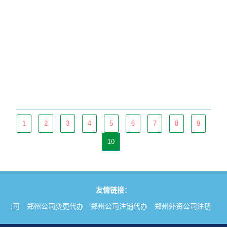
1
2
3
4
5
6
7
8
9
10
友情链接：
册公司
郑州公司变更代办
郑州公司注销代办
郑州外资公司注册
郑