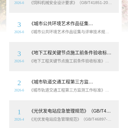
《饲料机械安全设计要求》（GB/T41851-2022）【高清无水印PDF版+Word版下载】本文件规定了饲料机械的安全要求和/或
2026-6
3
《城市公共环境艺术作品征集与评审技术规程》（T/CCPITBSC101-2025）【高清无水印PDF版下载】
《城市公共环境艺术作品征集与评审技术规程》（T/CCPITBSC101-2025）【高清无水印PDF版下载】为规范城市公共环境艺术作品的征集与评审活动，明确工作流程与技术要求，为城市公共环境艺术作品的征集与评审活动提供指引，加强
2026-6
3
《地下工程关键节点施工前条件验收标准》（T/SDCEAS10069-2025）【高清无水印PDF版下载】
《地下工程关键节点施工前条件验收标准》（T/SDCEAS10069-2025）【高清无水印PDF版下载】为规范地下工程关键节点施工前条件验收工作，强化地下工程施工现场质量安全预控管理，有效预防质量安全事故的发生，制定本标准。本标准适用于地下建筑、地下交通设施以及地下市政管线等地下工程关键节点施工前的条件验收。地下工程关
2026-6
2
《城市轨道交通工程第三方监测工作标准》（T/JSTJXH63-2025）【高清无水印PDF版下载】
《城市轨道交通工程第三方监测工作标准》（T/JSTJXH63-2025）【高清无水印PDF版下载】为规范城市轨道交通工程第三方监测工作，有效控制工程安全
2026-6
1
《光伏发电站应急管理规范》（GB/T46897-2025）【高清无水印PDF版+Word版下载】
《光伏发电站应急管理规范》（GB/T46897-2025）【高清无水印PDF版+Word版下载】本文件规定了光伏发电站应急管理资料收集 、危险源辨识与
2026-4