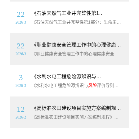
22
《石油天然气工业井完整性第1部分：生命周期管理》（GB/T45966.1-2025）【高清无水印PDF版下载】
《石油天然气工业井完整性第1部分：生命周期管理》（GB/T45966.1-2025）【高清无水印PDF版下载】本文件规定了石油天然气工业油气井全生命周期完整性管理的基本要求和推荐做法,包括井完整性策略及管理体系、井完整性设计基础、井设计阶段、建井阶段、生产阶段、修井阶段、弃井阶段。本文件适用于石油天然气工业高
2026-3
22
《职业健康安全管理工作中的心理健康安全：管理社会心理
《职业健康安全管理工作中的心理健康安全：管理社会心理
2026-3
3
《水利水电工程危险源辨识与
风险
评价导则》（SL
《水利水电工程危险源辨识与
风险
评价导则》（SL/T843-2025）【全文附高清无水印PDF+可编辑Word版下载】英文名称：Guidelines for hazard identification and risk assessment of water resources and hydropower projec
2026-3
12
《高标准农田建设项目实施方案编制规程》（T/HNJB23-2025）【高清无水印PDF版下载】
《高标准农田建设项目实施方案编制规程》（T/HNJB23-2025）【高清无水印PDF版下载】本文件确立了高标准农田建设项目实施方案编制的总则,规定了高标准农田建设项目实施方案编制的综合说明、建设条件分析、建设必要性分析、工程总体布局、水土资源分析、工程设计、组织实施与运行管护、项目投资与资金筹措、效益分析、项目
2026-2