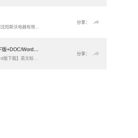
分享：
有限公司的GLD系列
自动
转换的相关技术编制的双电源
自
C/Word版下载】
分享：
equirements for automated