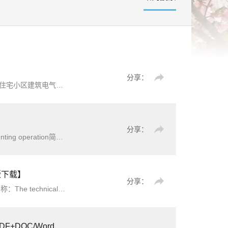
分享：
《住宅小区建筑电气设计与施工》（图集编号：12DX603）【全文附高清无水印PDF版下载】简介：12DX603《住宅小区建筑电气设计与施工》是对原03D603和99X601《住宅智能化电气设计施工图集》的修编。本图集适用于住宅建筑及住宅小区的建筑电气工程设计与施工。主要内容包括《住宅建筑电气设计规范》图示、配变电所设计
分享：
《铁路调车作业》（TB/T30002-2020）【全文附高清无水印PDF版+DOC/Word版下载】英文名称：Railway shunting operation简介：本标准规定了铁路调车作业的基本要求、准备作业、
d版下载】
分享：
toring and control informa
/Word版下载】