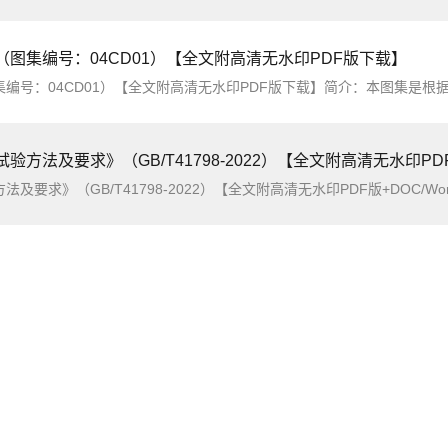
图集编号：04CD01）【全文附高清无水印PDF版下载】
：04CD01）【全文附高清无水印PDF版下载】简介：本图集是根据沈阳斯沃电器
方法及要求》（GB/T41798-2022）【全文附高清无水印PDF版+DO
022）【全文附高清无水印PDF版+DOC/Word版下载】英文标准名称：Intelligent and connected vehicles-Track testing methods and r