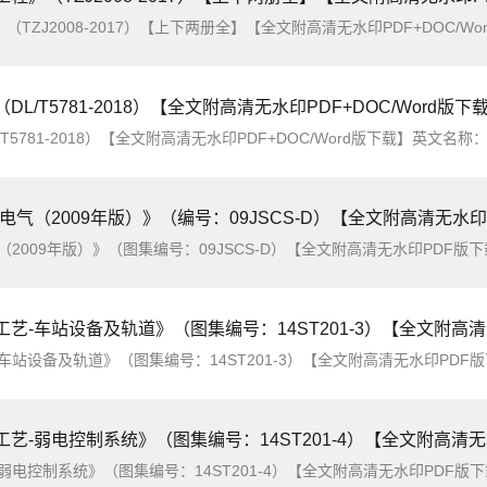
/T5781-2018）【全文附高清无水印PDF+DOC/Word版下
清无水印PDF+DOC/Word版下载】英文名称：Acceptance test specification for distribution automat
气（2009年版）》（编号：09JSCS-D）【全文附高清无水印
车站设备及轨道》（图集编号：14ST201-3）【全文附高清无水印P
-弱电控制系统》（图集编号：14ST201-4）【全文附高清无