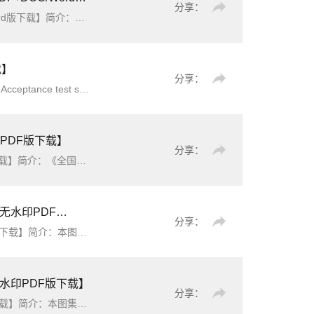
分享：
《铁路工程预算定额第八册：电力工程》（TZJ2008-2017）【上下两册全】【全文附高清无水印PDF+DOC/Word版下载】简介：本册定额仅用于铁路基本建设工程设计概(预)算编制，工程实施阶段的价格应由市场决定。本册定额由总说明、册说明、定额子目及附录组成。定额子目包括15章内容：架空电力线路，电 缆，基础，母线架
载】
分享：
ion system简介：为有效指导配电
PDF版下载】
分享：
《全国民用建筑工程设计技术措施-电气（2009年版）》（图集编号：09JSCS-D）【全文附高清无水印PDF版下载】简介：《全国民用建筑工程设计技术措施 电气》（2009版）是对2003版的修编，内容包括总则、供配电系统、配变电所、应急电源、低压配电、线路敷设、常用电气设备配电、电气照明、建筑物防雷、接地安全、火灾
DF版下载】
分享：
《地铁工程机电设备系统重点施工工艺-车站设备及轨道》（图集编号：14ST201-3）【全文附高清无水印PDF版下载】简介：本图集适用于新建、改建、扩建的地铁工程机电设备车站设备及轨道的重点施工做法，可供设计、审图、监理、施工及验收人员使用。 主要内容包括地铁工程站台门、安检设备、人防信号、
水印PDF版下载】
分享：
《地铁工程机电设备系统重点施工工艺-弱电控制系统》（图集编号：14ST201-4）【全文附高清无水印PDF版下载】简介：本图集适用于新建、改建、扩建的地铁工程机电设备弱电控制系统的重点施工做法，可供设计、审图、监理、施工及验收人员使用。 主要内容包括地铁工程火灾