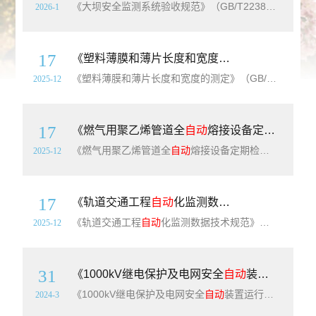
《大坝安全监测系统验收规范》（GB/T22385-2025）【全文附高清无水印PDF+可编辑Word版下载】英文标准名称：Specification for acceptance of dam safety monitoring system标准简介：本文件规定了大坝安全监测系统的环境量、变形、渗流、应力、应变、温度、
2026-1
17
《塑料薄膜和薄片长度和宽度的测定》（GB/T6673-2001）【高清无水印PDF版下载】
《塑料薄膜和薄片长度和宽度的测定》（GB/T6673-2001）【高清无水印PDF版下载】《塑料薄膜和薄片长度和宽度的测定》（GB/T6673-2001）【高清无水印PDF版下载】本标准规定了测量塑料薄膜和薄片卷材“自然”长度的试验方法(见第2章)。本方法适用于长度10m以内的薄膜与薄片卷材，作为对其他测量方法进行检验
2025-12
17
《燃气用聚乙烯管道全
自动
熔接设备定期检验要求》（T/CGAS039-2025）【高清无水印PDF版下载】
《燃气用聚乙烯管道全
自动
熔接设备定期检验要求》（T/CGAS039-2025）【高清无水印PDF版下载】《燃气用聚乙烯管道全
2025-12
17
《轨道交通工程
自动
化监测数据技术规范》（T/CSGPC037-2024）【高清无水印PDF版下载】
《轨道交通工程
自动
化监测数据技术规范》（T/CSGPC037-2024）【高清无水印PDF版下载】《轨道交通工程
2025-12
31
《1000kV继电保护及电网安全
自动
装置运行管理规程》（DL/T1239-2013）【全文附高清无水印PDF+Word版下载】
《1000kV继电保护及电网安全
自动
装置运行管理规程》（DL/T1239-2013）【全文附高清无水印PDF+可编辑Word版下载】英文名称：Guide for AC 1000kV protection and automation device operating management简介：本规程就电力系统交流100
2024-3