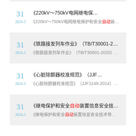
31
《220kV～750kV电网继电保护和安全
自动
装置配
《220kV～750kV电网继电保护和安全
自动
装置配置技术规范》（GB/T34122-2017）【全文附高清无水印PDF+可编辑Word版下载】英文标准名称：Technical specification for configuration of relaying protection and security aut
2024-3
31
《铁路接发列车作业》（TB/T30001-2020）【全文附高清无水印PDF+Word版下载】
《铁路接发列车作业》（TB/T30001-2020）【全文附高清无水印PDF+可编辑Word版下载】英文名称：Operating of receiving and departing trains简介：本标准规定了双线
2024-3
31
《心脏除颤器校准规范》（JJF1149-2014）【全文附高清无水印PDF+Word版下载】
《心脏除颤器校准规范》（JJF1149-2014）【全文附高清无水印PDF+可编辑Word版下载】标准外文名称：Calibration Specification for Cardiac Defibrillators简介：本规范适用于手动心脏除颤器和
2024-3
31
《继电保护和安全
自动
装置信息安全技术导则》（NB/T10680-2021）【全文附高清无水印PDF+Word版下载】
《继电保护和安全
自动
装置信息安全技术导则》（NB/T10680-2021）【全文附高清无水印PDF+Word版下载】英文名称：Guidelines for information security technology of relaying protection and safety automatic equipm
2024-3