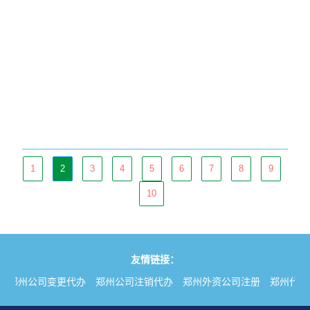
1
2
3
4
5
6
7
8
9
10
友情链接：
郑州公司变更代办
郑州公司注销代办
郑州外资公司注册
郑州代理