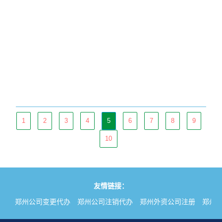
1
2
3
4
5
6
7
8
9
10
友情链接：
司
郑州公司变更代办
郑州公司注销代办
郑州外资公司注册
郑州代