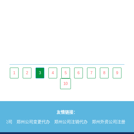
1
2
3
4
5
6
7
8
9
10
友情链接：
册公司
郑州公司变更代办
郑州公司注销代办
郑州外资公司注册
郑