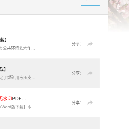
下载】
分享：
，加强风险防控与监督，促进城市公共环境艺术有序发展，制定本规程。本规程适用于城市公共环境艺术作品的
下载】
分享：
方法。本文件适用于煤矿用液压支架(以下简称支架)的研发、设计、生产以及试验等
无水印
PDF版+Word版下载】
分享：
标准进行符合性检查的程序和标准格式，以证明其满足 GB/T46150.1-2025的性能要求。本文件适用于GB/T46150.1-2025性能要