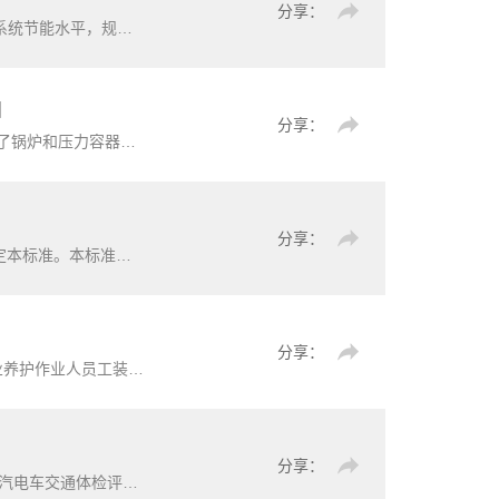
分享：
热二级网平衡调控工程的设计、施工、运行与维护。
】
分享：
的建造要求，不包括运行、维护和在用设备检验等要求。
分享：
为规范深圳市附着式升降防护平台设计、制作、安装、使用的管理，做到技术先进、安全适用、经济合理，特制定本标准。本标准适用于深圳市建设工程施工用附着式升降脚手架和附着式升降卸料平台的设计、制作、安装、使用。
分享：
件适用于园林绿化行业养护作业人员工装的生产、检验及包装。
分享：
。本规程适用于全国设市城市的各类城市公交体检工作。