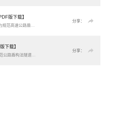
PDF版下载】
分享：
息传递效率，制定本标准。本标准适用于新建、改建、扩建高速公路盾构隧道工程在设计、施工、运维各阶段的建筑信息模型建模及交
F版下载】
分享：
规程。本规程适用于盾构法施工的公路隧道工程同步注浆用双液浆的质量控制和管理。