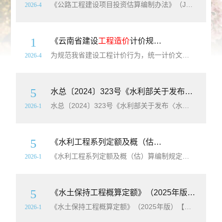
《公路工程建设项目投资估算编制办法》（JTG3820-2018）【全文附高清无水印PDF+可编辑Word版下载】标准简介：为加强公路
2026-4
1
《云南省建设
工程造价
计价规则及机械仪器仪表台班费用定额》（DBJ53/T-58-2020）【高清无水印PDF版下载】
为规范我省建设工程计价行为，统一计价文件的编制原则及计价方法，促进
2026-4
5
水总〔2024〕323号《水利部关于发布〈水利工程设计概（估）算编制规定〉及水利工程系列定额的通知》【附红头文件及全部附件下载】
水总〔2024〕323号《水利部关于发布〈水利工程设计概（估）算编制规定〉及水利工程系列定额的通知》【附红头文件及全部附件下载】为进一步加强水利
2026-1
5
《水利工程系列定额及概（估）算编制规定》（2025年版）（水总〔2024〕323号全部附件）【全套11册】【高清PDF版下载】
《水利工程系列定额及概（估）算编制规定》（2025年版）【全套11册】【高清PDF版下载】为进一步加强水利
2026-1
5
《水土保持工程概算定额》（2025年版）（水总〔2024〕323号附件8）【高清PDF版下载】
《水土保持工程概算定额》（2025年版）【高清PDF版下载】简介：《水土保持工程概算定额》(以下简称本定额),是在水利部水总[2003]67号文颁布的《水土保持工程概算定额》基础上总结了概算定额执行以来的实践经验,通过对东北黑土区、北方风沙区、北方土石山区、西北黄土高原区、南方红壤区、西南紫色土区、西南岩溶区、青藏高原
2026-1