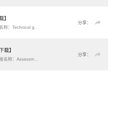
下载】
分享：
n distribution networka
版下载】
分享：
construction enterprise