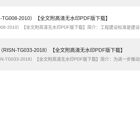
N-TG008-2010）【全文附高清无水印PDF版下载】
【全文附高清无水印PDF版下载】简介：工程建设标准是建设领域实行科学管理、强化政府宏观调控的基础和手段，对规范建设市场各方主体行为、确保建设工程安全和质量、促进建设工程技术进步、
（RISN-TG033-2018）【全文附高清无水印PDF版下载】
TG033-2018）【全文附高清无水印PDF版下载】简介：为进一步推动企业标准化发展，加强企业标准化管理，规范标准化能力的评价，