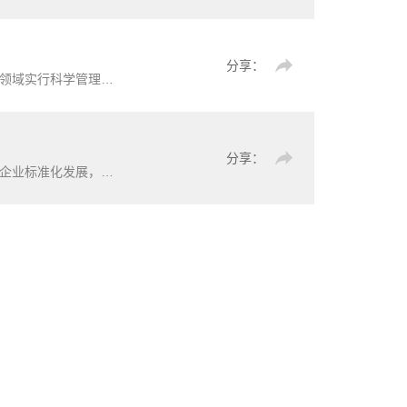
分享：
提高建设工程经济效益和社会效益等具有重要作用。
分享：
促进标准在工程建设中的应用，制定本