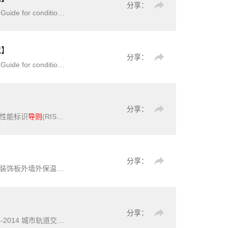
分享：
ent power supply system简介：本文
载】
分享：
 system简介：本文件规定了运行中变电站直流系统的状
分享：
能性能标识
导则
(RISN-TG013-2012)》作为指导广大工程技术和管理人员建设实践活动的重要参考。建筑门窗节能性能标识工作是住房和城乡建设部为保证建筑门窗产品的节能性能、规范市场秩序、促进建筑节能技术进
】
分享：
饰板外墙外保温工程技术
导则
》RISN-TG028-2017由住房和城
分享：
4 城市轨道交通规划技术
导则
》是2014年中国建筑工业出版社出