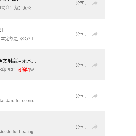
分享：
）建的公路工程建设项目投资估算。投资估算是项目建议书和工程可行性研究报告的重要组成部分。编制投资估算时，应
载】
分享：
法》(JTG3830-2018)《公路工算指标》(JTG/T3821-2018)《公路工程概算定额
F+Word版下载】
分享：
印PDF+
可编辑
Word版下载】英文名称：Technical standard of cabinet （panel） for protection and automation equipments of
分享：
简介：为有效保护风景名胜资源，全面发挥风景名胜区(以下简称风景区)的功能和作用，服务美丽中国
分享：
公共安全，实现稳定供热、节约能源、保护环境，制定本规范。城市、乡镇、农村的供热工程