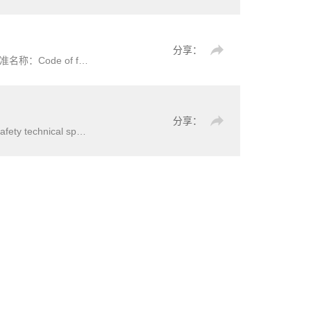
分享：
or small hydropower stations标准简介：为规范小型水电站初步设计报告的编制原则
分享：
的安全要求，描述了相应的试验方法。本文件适用于额定输入电压为交流220V和/或直流不大