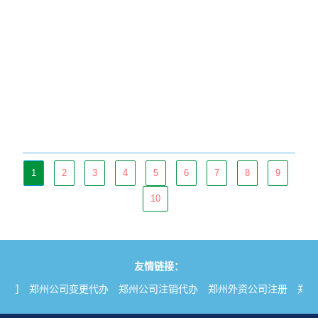
1
2
3
4
5
6
7
8
9
10
友情链接：
公司
郑州公司变更代办
郑州公司注销代办
郑州外资公司注册
郑州