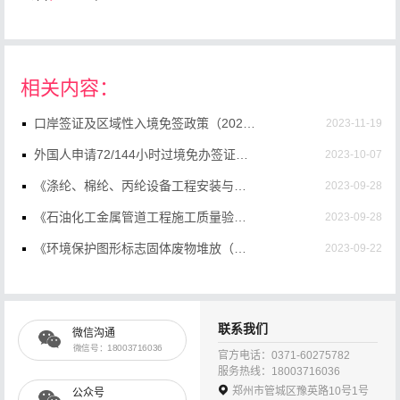
相关内容：
口岸签证及区域性入境免签政策（2023年11月16日）
2023-11-19
外国人申请72/144小时过境免办签证需要满足什么条件？
2023-10-07
《涤纶、棉纶、丙纶设备工程安装与质量验收规范（2023年版）》（GB50695-2011）【全文附高清无水印PDF+Word版下载】
2023-09-28
《石油化工金属管道工程施工质量验收规范（2023年版）》（GB50517-2010）【全文附高清无水印PDF+DOC/Word版下载】
2023-09-28
《环境保护图形标志固体废物堆放（填埋）场》（GB15562.2-1995）【附2023年修改单】【全文附高清无水印PDF+DOC/Word版下载】
2023-09-22
国家移民管理局启用新版中华人民共和国外国人永久居留身份证“五星卡”呼声超过“中国绿卡”
2023-09-15
国家移民管理局政务服务平台开通外国人签证证件网上预约查询等功能
2023-09-15
联系我们
微信沟通
中华人民共和国外交部国家移民管理局关于暂时停止持有效中国签证、居留许可的外国人入境的公告（中英文双语版）
2020-05-20
微信号：18003716036
官方电话：0371-60275782
服务热线：18003716036
郑州市管城区豫英路10号1号
公众号