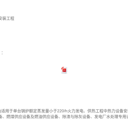
安装工程
）：
）
)适用于单台锅炉额定蒸发量小于220/h火力发电、供热工程中热力设备
备、燃煤供应设备及燃油供应设备、除渣与除灰设备、发电厂水处理专用