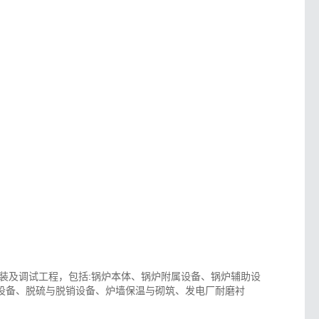
安装及调试工程，包括:锅炉本体、锅炉附属设备、锅炉辅助设
设备、脱硫与脱销设备、炉墙保温与砌筑、发电厂耐磨衬