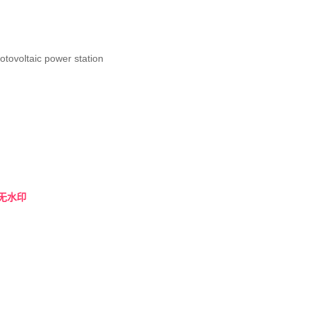
ovoltaic power station
无水印