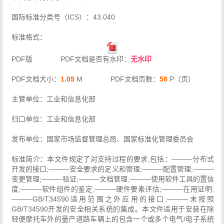
国际标准分类号（ICS）：43.040
标准格式：
PDF版 PDF文档是否有水印：
无水印
PDF文档大小：
1.09
M PDF文档页数：
58
P（页）
主管单位：工业和信息化部
归口单位：工业和信息化部
发布单位：国家市场监督管理总局、国家标准化管理委员会
标准简介：本文件规定了对支持过程的要求,包括：———分布式
开发的接口;———安全要求的定义和管理;———配置管理;———
变更管理;———验证;———文档管理;———使用软件工具的置信
度;———软件组件的鉴定;———硬件要素评估;———在用证明;
———GB/T34590适用范围之外应用的接口;———未按照
GB/T34590开发的安全相关系统的集成。本文件适用于安装在除
轻便摩托车外的量产道路车辆上的包含一个或多个电气/电子系统