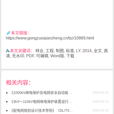
本文链接：
https://www.gongzuoqianzheng.cn/bz/10869.html
本文关键词：
林业
,
工程
,
制图
,
标准
,
LY
,
2014
,
全文
,
高
清
,
无水印
,
PDF
,
可编辑
,
Word版
,
下载
相关内容：
《1000kV继电保护及电网安全自动装置运行管理规程》（DL/T1239-2013）【全文附高清无水印PDF+Word版下载】
2024-03-31
《3kV～110kV电网继电保护装置运行整定规程》（DL/T584-2017）【全文附高清无水印PDF+Word版下载】
2024-03-31
《配电网规划设计技术导则》（DL/T5729-2016）【全文附高清无水印PDF+Word版下载】
2024-03-31